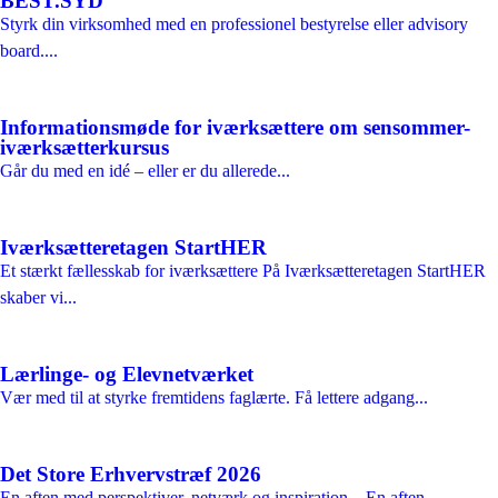
BEST.SYD
Styrk din virksomhed med en professionel bestyrelse eller advisory
board....
Informationsmøde for iværksættere om sensommer-
iværksætterkursus
Går du med en idé – eller er du allerede...
Iværksætteretagen StartHER
Et stærkt fællesskab for iværksættere På Iværksætteretagen StartHER
skaber vi...
Lærlinge- og Elevnetværket
Vær med til at styrke fremtidens faglærte. Få lettere adgang...
Det Store Erhvervstræf 2026
En aften med perspektiver, netværk og inspiration – En aften...