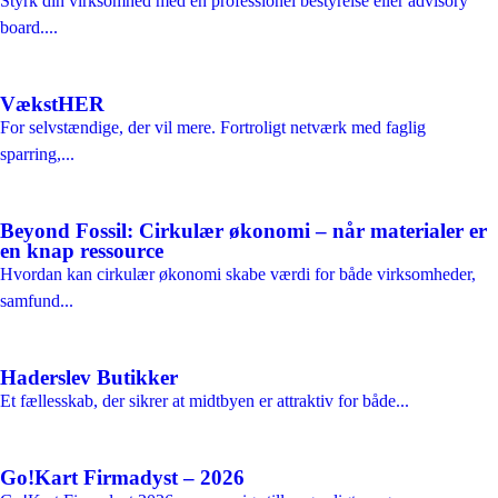
Styrk din virksomhed med en professionel bestyrelse eller advisory
board....
VækstHER
For selvstændige, der vil mere. Fortroligt netværk med faglig
sparring,...
Beyond Fossil: Cirkulær økonomi – når materialer er
en knap ressource
Hvordan kan cirkulær økonomi skabe værdi for både virksomheder,
samfund...
Haderslev Butikker
Et fællesskab, der sikrer at midtbyen er attraktiv for både...
Go!Kart Firmadyst – 2026