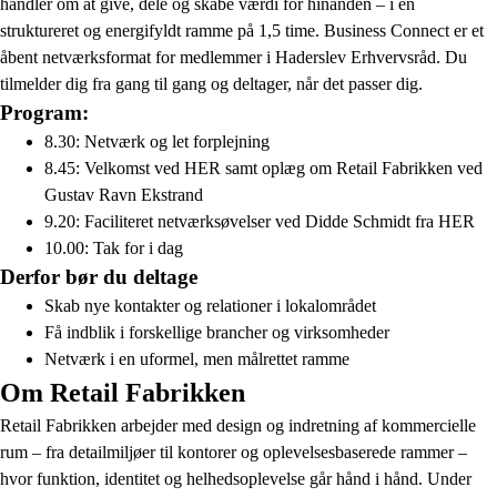
handler om at give, dele og skabe værdi for hinanden – i en
struktureret og energifyldt ramme på 1,5 time. Business Connect er et
åbent netværksformat for medlemmer i Haderslev Erhvervsråd. Du
tilmelder dig fra gang til gang og deltager, når det passer dig.
Program:
8.30: Netværk og let forplejning
8.45: Velkomst ved HER samt oplæg om Retail Fabrikken ved
Gustav Ravn Ekstrand
9.20: Faciliteret netværksøvelser ved Didde Schmidt fra HER
10.00: Tak for i dag
Derfor bør du deltage
Skab nye kontakter og relationer i lokalområdet
Få indblik i forskellige brancher og virksomheder
Netværk i en uformel, men målrettet ramme
Om Retail Fabrikken
Retail Fabrikken arbejder med design og indretning af kommercielle
rum – fra detailmiljøer til kontorer og oplevelsesbaserede rammer –
hvor funktion, identitet og helhedsoplevelse går hånd i hånd. Under