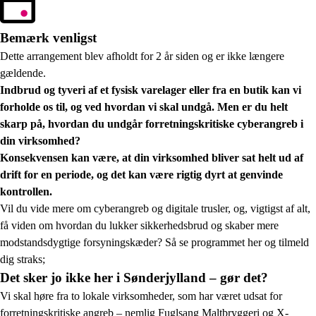
Bemærk venligst
Dette arrangement blev afholdt for 2 år siden og er ikke længere
gældende.
Indbrud og tyveri af et fysisk varelager eller fra en butik kan vi
forholde os til, og ved hvordan vi skal undgå. Men er du helt
skarp på, hvordan du undgår forretningskritiske cyberangreb i
din virksomhed?
Konsekvensen kan være, at din virksomhed bliver sat helt ud af
drift for en periode, og det kan være rigtig dyrt at genvinde
kontrollen.
Vil du vide mere om cyberangreb og digitale trusler, og, vigtigst af alt,
få viden om hvordan du lukker sikkerhedsbrud og skaber mere
modstandsdygtige forsyningskæder? Så se programmet her og tilmeld
dig straks;
Det sker jo ikke her i Sønderjylland – gør det?
Vi skal høre fra to lokale virksomheder, som har været udsat for
forretningskritiske angreb – nemlig Fuglsang Maltbryggeri og X-