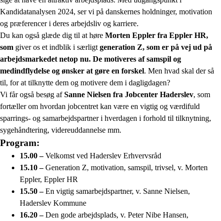
Kandidatanalysen 2024, ser vi på danskernes holdninger, motivation
og præferencer i deres arbejdsliv og karriere.
Du kan også glæde dig til at høre
Morten Eppler fra Eppler HR,
som
giver os et indblik i særligt
generation Z, som er på vej ud på
arbejdsmarkedet netop nu. De motiveres af samspil og
medindflydelse og ønsker at gøre en forskel
. Men hvad skal der så
til, for at tilknytte dem og motivere dem i dagligdagen?
Vi får også besøg af
Sanne Nielsen fra Jobcenter Haderslev
, som
fortæller om hvordan jobcentret kan være en vigtig og værdifuld
sparrings- og samarbejdspartner i hverdagen i forhold til tilknytning,
sygehåndtering, videreuddannelse mm.
Program:
15.00 –
Velkomst ved Haderslev Erhvervsråd
15.10 –
Generation Z, motivation, samspil, trivsel, v. Morten
Eppler, Eppler HR
15.50 –
En vigtig samarbejdspartner, v. Sanne Nielsen,
Haderslev Kommune
16.20 –
Den gode arbejdsplads, v. Peter Nibe Hansen,