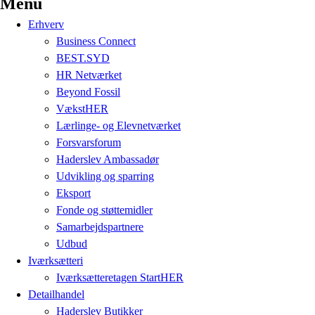
Menu
Erhverv
Business Connect
BEST.SYD
HR Netværket
Beyond Fossil
VækstHER
Lærlinge- og Elevnetværket
Forsvarsforum
Haderslev Ambassadør
Udvikling og sparring
Eksport
Fonde og støttemidler
Samarbejdspartnere
Udbud
Iværksætteri
Iværksætteretagen StartHER
Detailhandel
Haderslev Butikker