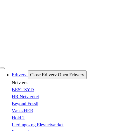
Erhverv
Close Erhverv
Open Erhverv
Netværk
BEST.SYD
HR Netværket
Beyond Fossil
VækstHER
Hold 2
Lærlinge- og Elevnetværket