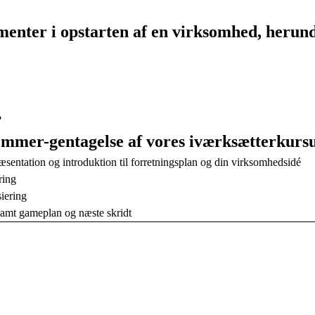
ementer i opstarten af en virksomhed, herun
?
sommer-gentagelse af vores iværksætterkursu
æsentation og introduktion til forretningsplan og din virksomhedsidé
ring
iering
 samt gameplan og næste skridt