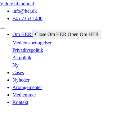
Videre til indhold
info@her.dk
+45 7353 1400
Om HER
Close Om HER
Open Om HER
Medlemsbetingelser
Privatlivspolitik
AI politik
Ny
Cases
Nyheder
Arrangementer
Medlemmer
Kontakt