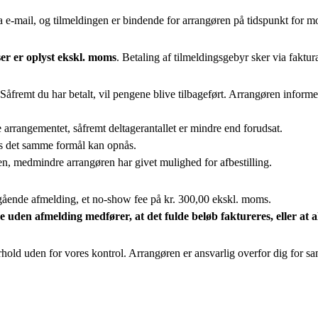
a e-mail, og tilmeldingen er bindende for arrangøren på tidspunkt for m
iser er oplyst ekskl. moms
. Betaling af tilmeldingsgebyr sker via faktur
 Såfremt du har betalt, vil pengene blive tilbageført. Arrangøren inform
se arrangementet, såfremt deltagerantallet er mindre end forudsat.
es det samme formål kan opnås.
n, medmindre arrangøren har givet mulighed for afbestilling.
gående afmelding, et no-show fee på kr. 300,00 ekskl. moms.
uden afmelding medfører, at det fulde beløb faktureres, eller at a
orhold uden for vores kontrol. Arrangøren er ansvarlig overfor dig for 