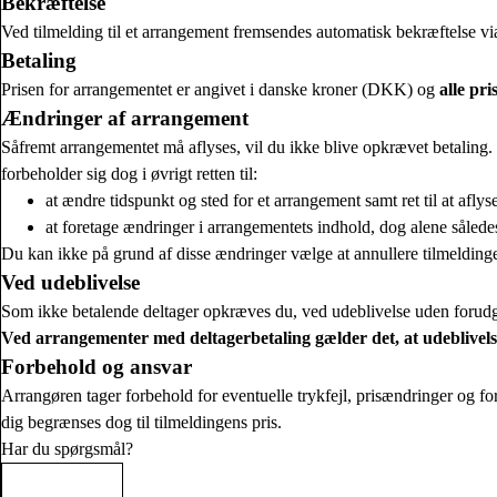
Bekræftelse
Ved tilmelding til et arrangement fremsendes automatisk bekræftelse vi
Betaling
Prisen for arrangementet er angivet i danske kroner (DKK) og
alle pr
Ændringer af arrangement
Såfremt arrangementet må aflyses, vil du ikke blive opkrævet betaling.
forbeholder sig dog i øvrigt retten til:
at ændre tidspunkt og sted for et arrangement samt ret til at afly
at foretage ændringer i arrangementets indhold, dog alene såled
Du kan ikke på grund af disse ændringer vælge at annullere tilmeldinge
Ved udeblivelse
Som ikke betalende deltager opkræves du, ved udeblivelse uden forud
Ved arrangementer med deltagerbetaling gælder det, at udeblivelse 
Forbehold og ansvar
Arrangøren tager forbehold for eventuelle trykfejl, prisændringer og f
dig begrænses dog til tilmeldingens pris.
Har du spørgsmål?