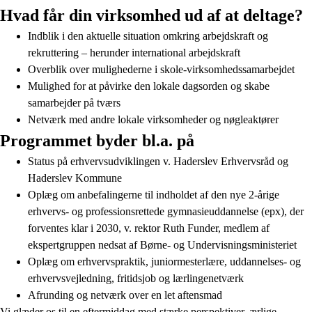
Hvad får din virksomhed ud af at deltage?
Indblik i den aktuelle situation omkring arbejdskraft og
rekruttering – herunder international arbejdskraft
Overblik over mulighederne i skole-virksomhedssamarbejdet
Mulighed for at påvirke den lokale dagsorden og skabe
samarbejder på tværs
Netværk med andre lokale virksomheder og nøgleaktører
Programmet byder bl.a. på
Status på erhvervsudviklingen v. Haderslev Erhvervsråd og
Haderslev Kommune
Oplæg om anbefalingerne til indholdet af den nye 2-årige
erhvervs- og professionsrettede gymnasieuddannelse (epx), der
forventes klar i 2030, v. rektor Ruth Funder, medlem af
ekspertgruppen nedsat af Børne- og Undervisningsministeriet
Oplæg om erhvervspraktik, juniormesterlære, uddannelses- og
erhvervsvejledning, fritidsjob og lærlingenetværk
Afrunding og netværk over en let aftensmad
Vi glæder os til en eftermiddag med stærke perspektiver, ærlige