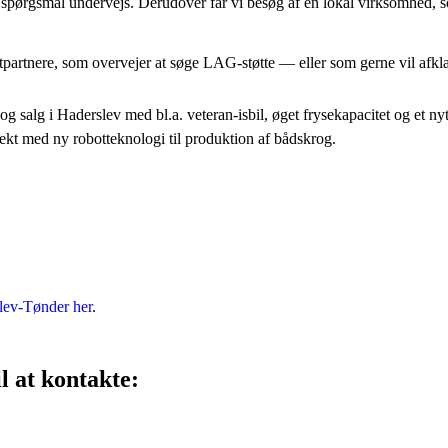
pørgsmål undervejs. Derudover får vi besøg af en lokal virksomhed, so
tpartnere, som overvejer at søge LAG-støtte — eller som gerne vil afkla
og salg i Haderslev med bl.a. veteran-isbil, øget frysekapacitet og et ny
jekt med ny robotteknologi til produktion af bådskrog.
ev-Tønder her
.
l at kontakte: