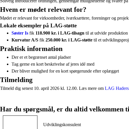
Solveig introducerer ordningen, gennemgår mulighederne og svarer på s
Hvem er mødet relevant for?
Mødet er relevant for virksomheder, iværksættere, foreninger og projek
Lokale eksempler på LAG-støtte
Søster Is
fik
118.900 kr. i LAG-tilsagn
til at udvide produktion 
Kurvatur A/S
fik
250.000 kr. i LAG-støtte
til et udviklingspro
Praktisk information
Der er et begrænset antal pladser
Tag gerne en kort beskrivelse af jeres idé med
Der bliver mulighed for en kort spørgerunde efter oplægget
Tilmelding
Tilmeld dig senest 10. april 2026 kl. 12.00. Læs mere om
LAG Hadersl
Har du spørgsmål, er du altid velkommen ti
Udviklingskonsulent