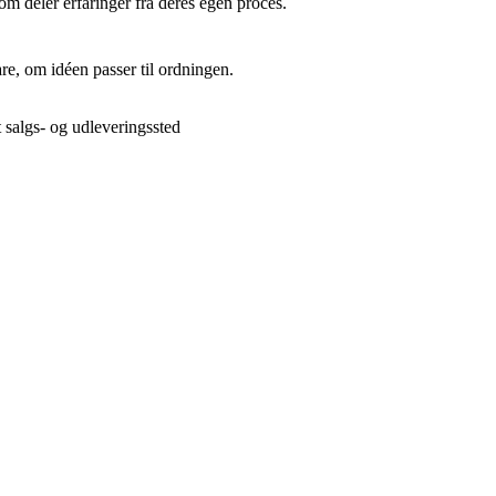
m deler erfaringer fra deres egen proces.
re, om idéen passer til ordningen.
t salgs- og udleveringssted