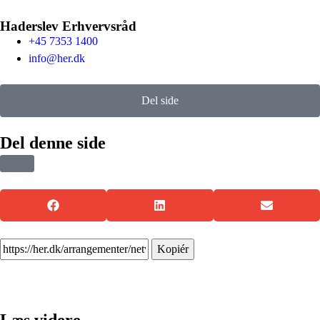
Haderslev Erhvervsråd
+45 7353 1400
info@her.dk
Del side
Del denne side
Kopiér
Læs videre