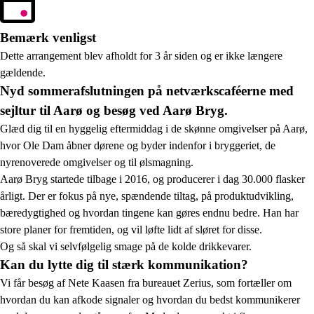
Bemærk venligst
Dette arrangement blev afholdt for 3 år siden og er ikke længere
gældende.
Nyd sommerafslutningen på netværkscaféerne med
sejltur til Aarø og besøg ved Aarø Bryg.
Glæd dig til en hyggelig eftermiddag i de skønne omgivelser på Aarø,
hvor Ole Dam åbner dørene og byder indenfor i bryggeriet, de
nyrenoverede omgivelser og til ølsmagning.
Aarø Bryg startede tilbage i 2016, og producerer i dag 30.000 flasker
årligt. Der er fokus på nye, spændende tiltag, på produktudvikling,
bæredygtighed og hvordan tingene kan gøres endnu bedre. Han har
store planer for fremtiden, og vil løfte lidt af sløret for disse.
Og så skal vi selvfølgelig smage på de kolde drikkevarer.
Kan du lytte dig til stærk kommunikation?
Vi får besøg af Nete Kaasen fra bureauet Zerius, som fortæller om
hvordan du kan afkode signaler og hvordan du bedst kommunikerer