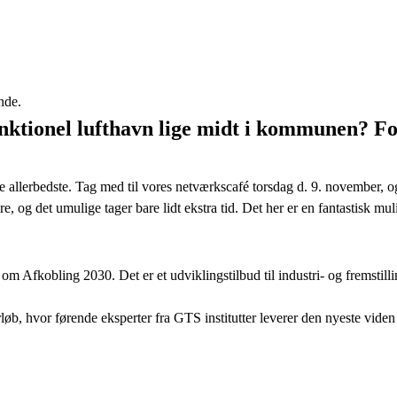
nde.
 funktionel lufthavn lige midt i kommunen? F
 allerbedste. Tag med til vores netværkscafé torsdag d. 9. november, 
e, og det umulige tager bare lidt ekstra tid. Det her er en fantastisk m
Afkobling 2030. Det er et udviklingstilbud til industri- og fremstill
øb, hvor førende eksperter fra GTS institutter leverer den nyeste vide