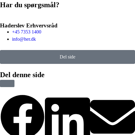
Har du spørgsmål?
Haderslev Erhvervsråd
+45 7353 1400
info@her.dk
Del side
Del denne side