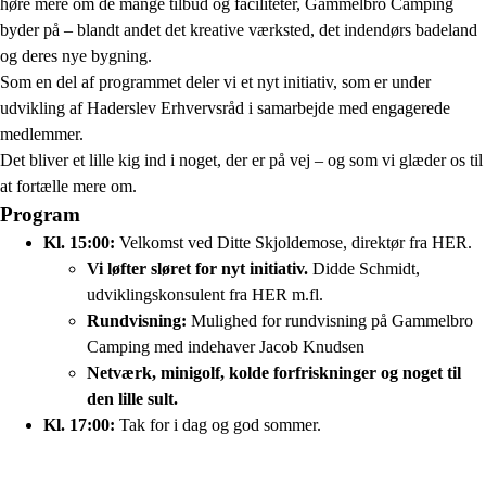
høre mere om de mange tilbud og faciliteter, Gammelbro Camping
byder på – blandt andet det kreative værksted, det indendørs badeland
og deres nye bygning.
Som en del af programmet deler vi et nyt initiativ, som er under
udvikling af Haderslev Erhvervsråd i samarbejde med engagerede
medlemmer.
Det bliver et lille kig ind i noget, der er på vej – og som vi glæder os til
at fortælle mere om.
Program
Kl. 15:00:
Velkomst ved Ditte Skjoldemose, direktør fra HER.
Vi løfter sløret for nyt initiativ.
Didde Schmidt,
udviklingskonsulent fra HER m.fl.
Rundvisning:
Mulighed for rundvisning på Gammelbro
Camping med indehaver Jacob Knudsen
Netværk, minigolf, kolde forfriskninger
og noget til
den lille sult.
Kl. 17:00:
Tak for i dag og god sommer.