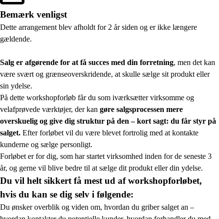
Bemærk venligst
Dette arrangement blev afholdt for 2 år siden og er ikke længere
gældende.
Salg er afgørende for at få succes med din forretning
, men det kan
være svært og grænseoverskridende, at skulle sælge sit produkt eller
sin ydelse.
På dette workshopforløb får du som iværksætter virksomme og
velafprøvede værktøjer, der kan
gøre salgsprocessen mere
overskuelig og give dig struktur på den – kort sagt: du får styr på
salget.
Efter forløbet vil du være blevet fortrolig med at kontakte
kunderne og sælge personligt.
Forløbet er for dig, som har startet virksomhed inden for de seneste 3
år, og gerne vil blive bedre til at sælge dit produkt eller din ydelse.
Du vil helt sikkert få mest ud af workshopforløbet,
hvis du kan se dig selv i følgende:
Du ønsker overblik og viden om, hvordan du griber salget an –
hvordan kontakter du potentielle kunder, hvordan forhandler du med