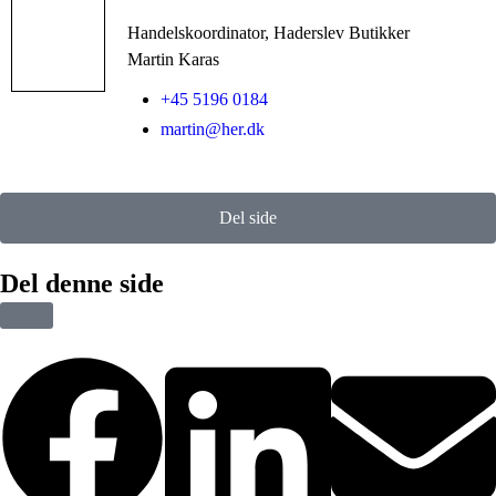
Handelskoordinator, Haderslev Butikker
Martin Karas
+45 5196 0184
martin@her.dk
Del side
Del denne side