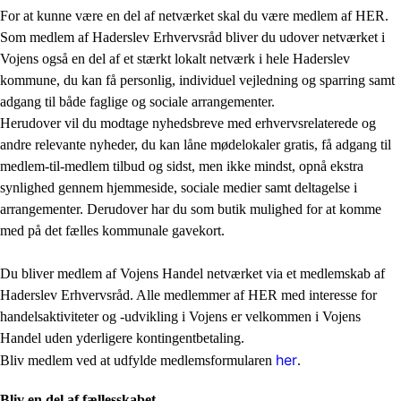
For at kunne være en del af netværket skal du være medlem af HER.
Som medlem af Haderslev Erhvervsråd bliver du udover netværket i
Vojens også en del af et stærkt lokalt netværk i hele Haderslev
kommune, du kan få personlig, individuel vejledning og sparring samt
adgang til både faglige og sociale arrangementer.
Herudover vil du modtage nyhedsbreve med erhvervsrelaterede og
andre relevante nyheder, du kan låne mødelokaler gratis, få adgang til
medlem-til-medlem tilbud og sidst, men ikke mindst, opnå ekstra
synlighed gennem hjemmeside, sociale medier samt deltagelse i
arrangementer. Derudover har du som butik mulighed for at komme
med på det fælles kommunale gavekort.
Du bliver medlem af Vojens Handel netværket via et medlemskab af
Haderslev Erhvervsråd. Alle medlemmer af HER med interesse for
handelsaktiviteter og -udvikling i Vojens er velkommen i Vojens
Handel uden yderligere kontingentbetaling.
her
Bliv medlem ved at udfylde medlemsformularen
.
Bliv en del af fællesskabet