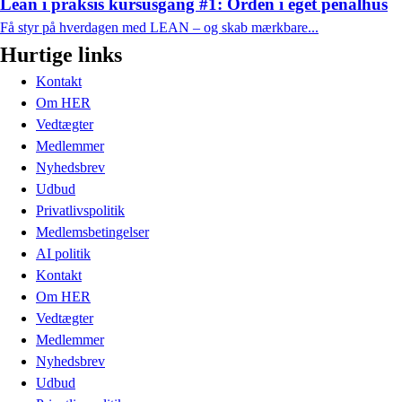
Lean i praksis kursusgang #1: Orden i eget penalhus
Få styr på hverdagen med LEAN – og skab mærkbare...
Hurtige links
Kontakt
Om HER
Vedtægter
Medlemmer
Nyhedsbrev
Udbud
Privatlivspolitik
Medlemsbetingelser
AI politik
Kontakt
Om HER
Vedtægter
Medlemmer
Nyhedsbrev
Udbud