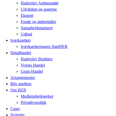
Haderslev Ambassadør
Udvikling og sparring
Eksport
Fonde og støttemidler
Samarbejdspartnere
Udbud
Iværksætteri
Iværksætteretagen StartHER
Detailhandel
Haderslev Butikker
Vojens Handel
Gram Handel
Arrangementer
Bliv medlem
Om HER
Medlemsbetingelser
Privatlivspolitik
Cases
Nyheder