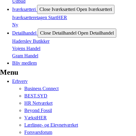
Udbud
Iværksætteri
Close Iværksætteri
Open Iværksætteri
Iværksætteretagen StartHER
Ny
Detailhandel
Close Detailhandel
Open Detailhandel
Haderslev Butikker
Vojens Handel
Gram Handel
Bliv medlem
Menu
Erhverv
Business Connect
BEST.SYD
HR Netværket
Beyond Fossil
VækstHER
Lærlinge- og Elevnetværket
Forsvarsforum