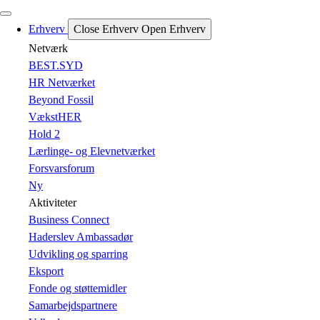
Erhverv
Close Erhverv
Open Erhverv
Netværk
BEST.SYD
HR Netværket
Beyond Fossil
VækstHER
Hold 2
Lærlinge- og Elevnetværket
Forsvarsforum
Ny
Aktiviteter
Business Connect
Haderslev Ambassadør
Udvikling og sparring
Eksport
Fonde og støttemidler
Samarbejdspartnere