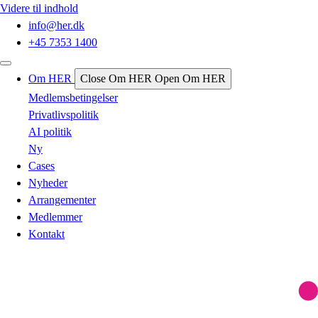
Videre til indhold
info@her.dk
+45 7353 1400
Om HER
Close Om HER
Open Om HER
Medlemsbetingelser
Privatlivspolitik
AI politik
Ny
Cases
Nyheder
Arrangementer
Medlemmer
Kontakt