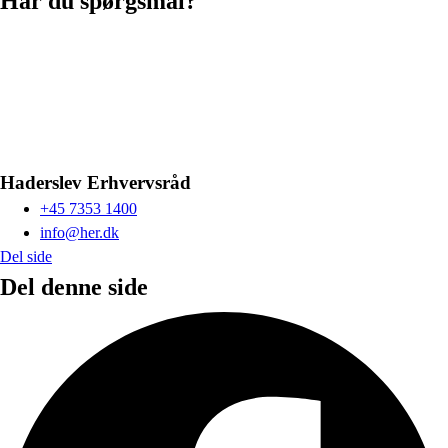
Har du spørgsmål?
Haderslev Erhvervsråd
+45 7353 1400
info@her.dk
Del side
Del denne side