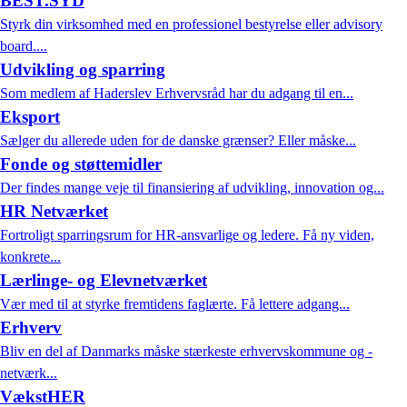
BEST.SYD
Styrk din virksomhed med en professionel bestyrelse eller advisory
board....
Udvikling og sparring
Som medlem af Haderslev Erhvervsråd har du adgang til en...
Eksport
Sælger du allerede uden for de danske grænser? Eller måske...
Fonde og støttemidler
Der findes mange veje til finansiering af udvikling, innovation og...
HR Netværket
Fortroligt sparringsrum for HR-ansvarlige og ledere. Få ny viden,
konkrete...
Lærlinge- og Elevnetværket
Vær med til at styrke fremtidens faglærte. Få lettere adgang...
Erhverv
Bliv en del af Danmarks måske stærkeste erhvervskommune og -
netværk...
VækstHER