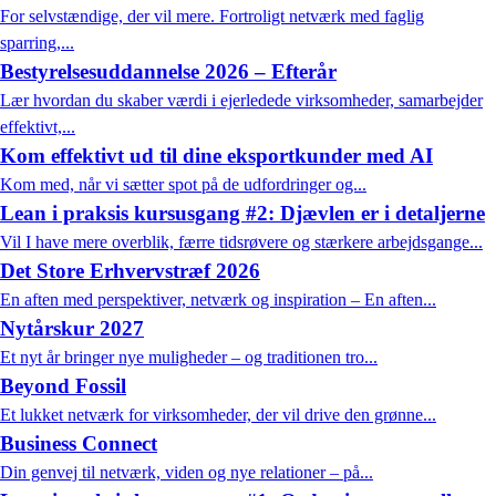
For selvstændige, der vil mere. Fortroligt netværk med faglig
sparring,...
Bestyrelsesuddannelse 2026 – Efterår
Lær hvordan du skaber værdi i ejerledede virksomheder, samarbejder
effektivt,...
Kom effektivt ud til dine eksportkunder med AI
Kom med, når vi sætter spot på de udfordringer og...
Lean i praksis kursusgang #2: Djævlen er i detaljerne
Vil I have mere overblik, færre tidsrøvere og stærkere arbejdsgange...
Det Store Erhvervstræf 2026
En aften med perspektiver, netværk og inspiration – En aften...
Nytårskur 2027
Et nyt år bringer nye muligheder – og traditionen tro...
Beyond Fossil
Et lukket netværk for virksomheder, der vil drive den grønne...
Business Connect
Din genvej til netværk, viden og nye relationer – på...