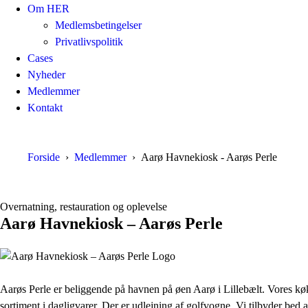
Om HER
Medlemsbetingelser
Privatlivspolitik
Cases
Nyheder
Medlemmer
Kontakt
Forside
Medlemmer
Aarø Havnekiosk - Aarøs Perle
Overnatning, restauration og oplevelse
Aarø Havnekiosk – Aarøs Perle
Aarøs Perle er beliggende på havnen på øen Aarø i Lillebælt. Vores køkken
sortiment i dagligvarer. Der er udlejning af golfvogne. Vi tilbyder bed 