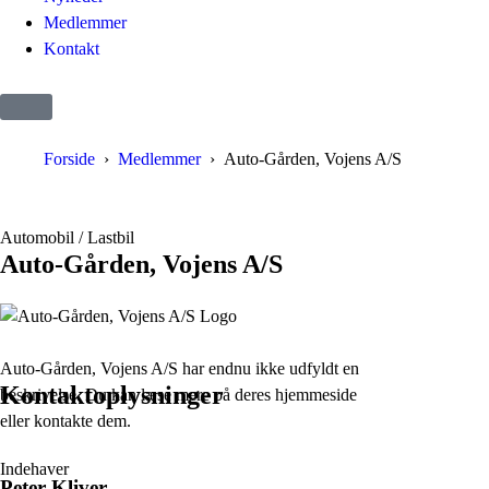
Medlemmer
Kontakt
Forside
Medlemmer
Auto-Gården, Vojens A/S
Automobil / Lastbil
Auto-Gården, Vojens A/S
Auto-Gården, Vojens A/S har endnu ikke udfyldt en
Kontaktoplysninger
beskrivelse. Du kan læse mere på deres hjemmeside
eller kontakte dem.
Indehaver
Peter Kliver