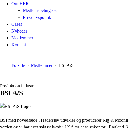
Om HER
Medlemsbetingelser
Privatlivspolitik
Cases
Nyheder
Medlemmer
Kontakt
Forside
Medlemmer
BSI A/S
Produktion industri
BSI A/S
BSI med hovedsæde i Haderslev udvikler og producerer Rig & Moonlight u
verden og vi har eget salgsselskab i USA og et salgskontor i England. V