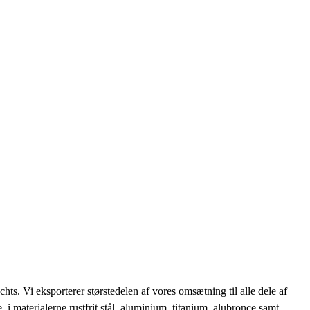
s. Vi eksporterer størstedelen af vores omsætning til alle dele af
i materialerne rustfrit stål, aluminium, titanium, alubronce samt