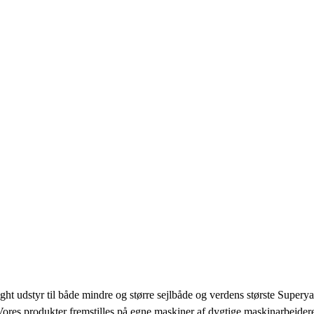
dstyr til både mindre og større sejlbåde og verdens største Superyacht
ores produkter fremstilles på egne maskiner af dygtige maskinarbejdere, 