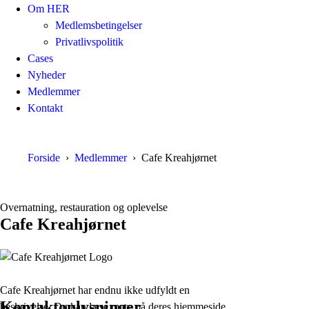
Om HER
Medlemsbetingelser
Privatlivspolitik
Cases
Nyheder
Medlemmer
Kontakt
Forside
Medlemmer
Cafe Kreahjørnet
Overnatning, restauration og oplevelse
Cafe Kreahjørnet
Cafe Kreahjørnet har endnu ikke udfyldt en
Kontaktoplysninger
beskrivelse. Du kan læse mere på deres hjemmeside