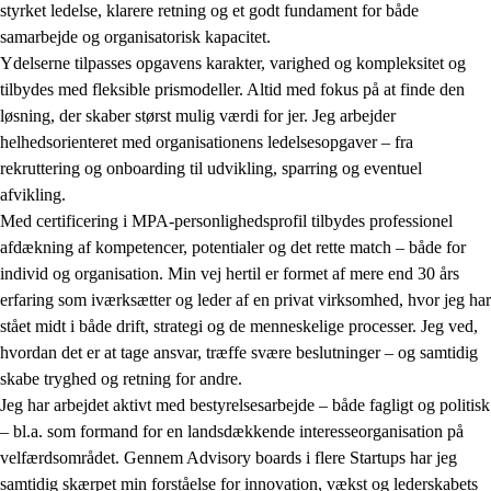
styrket ledelse, klarere retning og et godt fundament for både
samarbejde og organisatorisk kapacitet.
Ydelserne tilpasses opgavens karakter, varighed og kompleksitet og
tilbydes med fleksible prismodeller. Altid med fokus på at finde den
løsning, der skaber størst mulig værdi for jer. Jeg arbejder
helhedsorienteret med organisationens ledelsesopgaver – fra
rekruttering og onboarding til udvikling, sparring og eventuel
afvikling.
Med certificering i MPA-personlighedsprofil tilbydes professionel
afdækning af kompetencer, potentialer og det rette match – både for
individ og organisation. Min vej hertil er formet af mere end 30 års
erfaring som iværksætter og leder af en privat virksomhed, hvor jeg har
stået midt i både drift, strategi og de menneskelige processer. Jeg ved,
hvordan det er at tage ansvar, træffe svære beslutninger – og samtidig
skabe tryghed og retning for andre.
Jeg har arbejdet aktivt med bestyrelsesarbejde – både fagligt og politisk
– bl.a. som formand for en landsdækkende interesseorganisation på
velfærdsområdet. Gennem Advisory boards i flere Startups har jeg
samtidig skærpet min forståelse for innovation, vækst og lederskabets