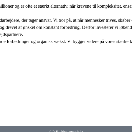
illioner og er ofte et stærkt alternativ, når kravene til kompleksitet, en
edarbejdere, der tager ansvar. Vi tror på, at når mennesker trives, skab
og drevet af ønsket om konstant forbedring. Derfor investerer vi løben
ejdspartnere.
ende forbedringer og organisk vækst. Vi bygger videre på vores stærke f
Gå til hjemmeside