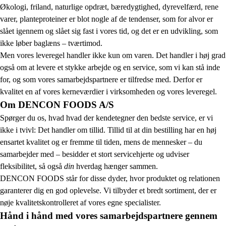
Økologi, friland, naturlige opdræt, bæredygtighed, dyrevelfærd, rene
varer, planteproteiner er blot nogle af de tendenser, som for alvor er
slået igennem og slået sig fast i vores tid, og det er en udvikling, som
ikke løber baglæns – tværtimod.
Men vores leveregel handler ikke kun om varen. Det handler i høj grad
også om at levere et stykke arbejde og en service, som vi kan stå inde
for, og som vores samarbejdspartnere er tilfredse med. Derfor er
kvalitet en af vores kerneværdier i virksomheden og vores leveregel.
Om DENCON FOODS A/S
Spørger du os, hvad hvad der kendetegner den bedste service, er vi
ikke i tvivl: Det handler om tillid. Tillid til at din bestilling har en høj
ensartet kvalitet og er fremme til tiden, mens de mennesker – du
samarbejder med – besidder et stort servicehjerte og udviser
fleksibilitet, så også
din
hverdag hænger sammen.
DENCON FOODS står for disse dyder, hvor produktet og relationen
garanterer dig en god oplevelse. Vi tilbyder et bredt sortiment, der er
nøje kvalitetskontrolleret af vores egne specialister.
Hånd i hånd med vores samarbejdspartnere gennem