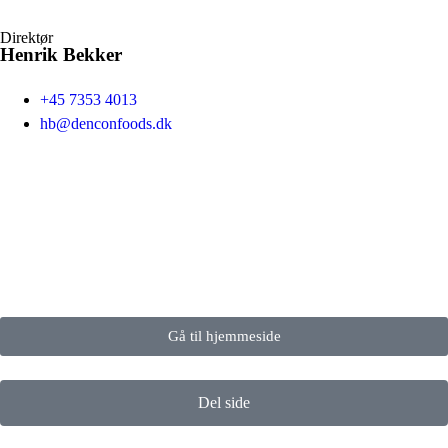
Direktør
Henrik Bekker
+45 7353 4013
hb@denconfoods.dk
Gå til hjemmeside
Del side