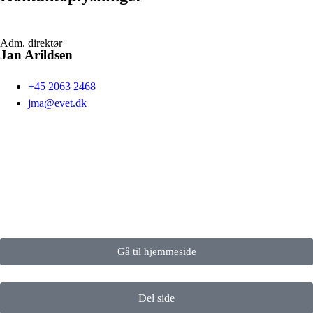
Adm. direktør
Jan Arildsen
+45 2063 2468
jma@evet.dk
Gå til hjemmeside
Del side