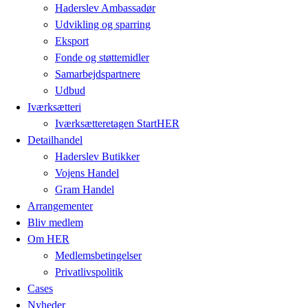
Haderslev Ambassadør
Udvikling og sparring
Eksport
Fonde og støttemidler
Samarbejdspartnere
Udbud
Iværksætteri
Iværksætteretagen StartHER
Detailhandel
Haderslev Butikker
Vojens Handel
Gram Handel
Arrangementer
Bliv medlem
Om HER
Medlemsbetingelser
Privatlivspolitik
Cases
Nyheder