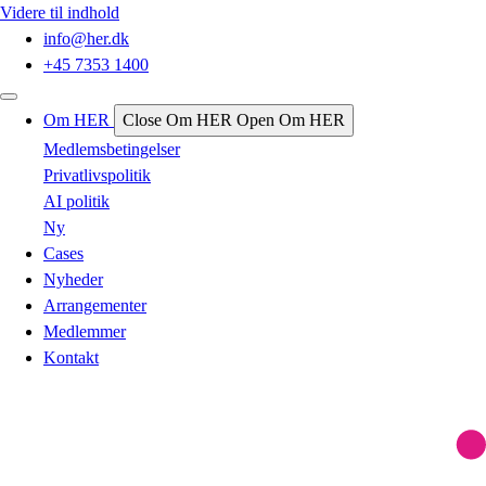
Videre til indhold
info@her.dk
+45 7353 1400
Om HER
Close Om HER
Open Om HER
Medlemsbetingelser
Privatlivspolitik
AI politik
Ny
Cases
Nyheder
Arrangementer
Medlemmer
Kontakt