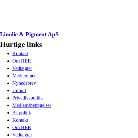
Linolie & Pigment ApS
Hurtige links
Kontakt
Om HER
Vedtægter
Medlemmer
Nyhedsbrev
Udbud
Privatlivspolitik
Medlemsbetingelser
AI politik
Kontakt
Om HER
Vedtægter