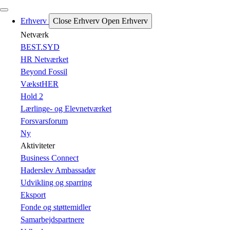
Erhverv
Close Erhverv
Open Erhverv
Netværk
BEST.SYD
HR Netværket
Beyond Fossil
VækstHER
Hold 2
Lærlinge- og Elevnetværket
Forsvarsforum
Ny
Aktiviteter
Business Connect
Haderslev Ambassadør
Udvikling og sparring
Eksport
Fonde og støttemidler
Samarbejdspartnere