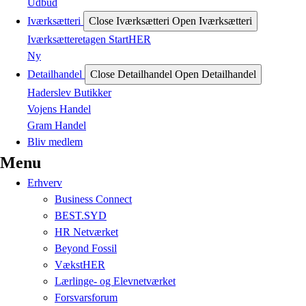
Udbud
Iværksætteri
Close Iværksætteri
Open Iværksætteri
Iværksætteretagen StartHER
Ny
Detailhandel
Close Detailhandel
Open Detailhandel
Haderslev Butikker
Vojens Handel
Gram Handel
Bliv medlem
Menu
Erhverv
Business Connect
BEST.SYD
HR Netværket
Beyond Fossil
VækstHER
Lærlinge- og Elevnetværket
Forsvarsforum