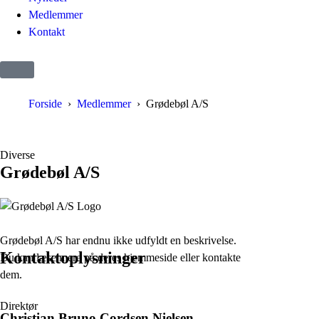
Medlemmer
Kontakt
Forside
Medlemmer
Grødebøl A/S
Diverse
Grødebøl A/S
Grødebøl A/S har endnu ikke udfyldt en beskrivelse.
Kontaktoplysninger
Du kan læse mere på deres hjemmeside eller kontakte
dem.
Direktør
Christian Bruno Cordsen Nielsen