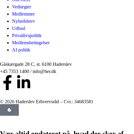
Vedtægter
Medlemmer
Nyhedsbrev
Udbud
Privatlivspolitik
Medlemsbetingelser
AI politik
Gåskærgade 28 C, st. 6100 Haderslev
+45 7353 1400 / info@her.dk
© 2026 Haderslev Erhvervsråd – Cvr.: 34683581
Vær altid opdateret på, hvad der sker af