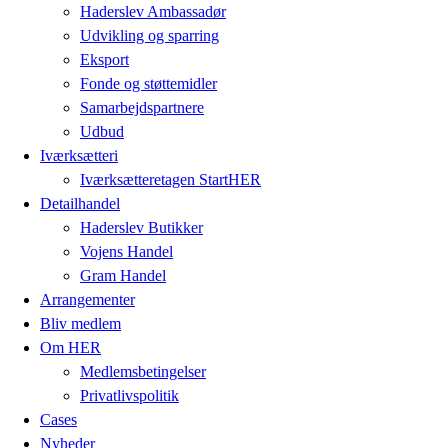
Haderslev Ambassadør
Udvikling og sparring
Eksport
Fonde og støttemidler
Samarbejdspartnere
Udbud
Iværksætteri
Iværksætteretagen StartHER
Detailhandel
Haderslev Butikker
Vojens Handel
Gram Handel
Arrangementer
Bliv medlem
Om HER
Medlemsbetingelser
Privatlivspolitik
Cases
Nyheder