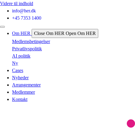
Videre til indhold
info@her.dk
+45 7353 1400
Om HER
Close Om HER
Open Om HER
Medlemsbetingelser
Privatlivspolitik
AI politik
Ny
Cases
Nyheder
Arrangementer
Medlemmer
Kontakt