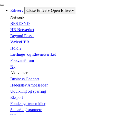
Erhverv
Close Erhverv
Open Erhverv
Netværk
BEST.SYD
HR Netværket
Beyond Fossil
VækstHER
Hold 2
Lærlinge- og Elevnetværket
Forsvarsforum
Ny
Aktiviteter
Business Connect
Haderslev Ambassadør
Udvikling og sparring
Eksport
Fonde og støttemidler
Samarbejdspartnere