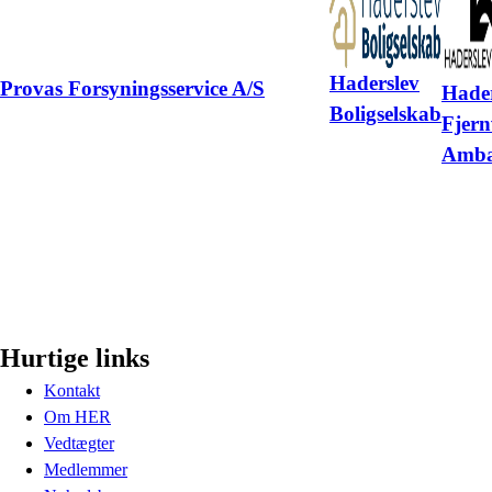
Haderslev
Provas Forsyningsservice A/S
Hader
Boligselskab
Fjer
Amb
Hurtige links
Kontakt
Om HER
Vedtægter
Medlemmer