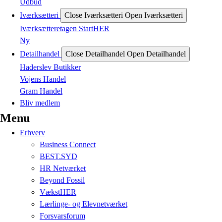
Udbud
Iværksætteri
Close Iværksætteri
Open Iværksætteri
Iværksætteretagen StartHER
Ny
Detailhandel
Close Detailhandel
Open Detailhandel
Haderslev Butikker
Vojens Handel
Gram Handel
Bliv medlem
Menu
Erhverv
Business Connect
BEST.SYD
HR Netværket
Beyond Fossil
VækstHER
Lærlinge- og Elevnetværket
Forsvarsforum