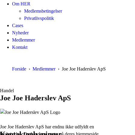
Om HER
Medlemsbetingelser
Privatlivspolitik
Cases
Nyheder
Medlemmer
Kontakt
Forside
Medlemmer
Joe Joe Haderslev ApS
Handel
Joe Joe Haderslev ApS
Joe Joe Haderslev ApS har endnu ikke udfyldt en
Kontaktoplysninger
beskrivelse. Du kan læse mere på deres hjemmeside