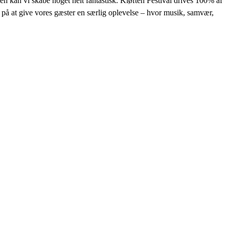
men kan vi skabe noget helt fantastisk. Kløften Festival drives 100% af
s på at give vores gæster en særlig oplevelse – hvor musik, samvær,