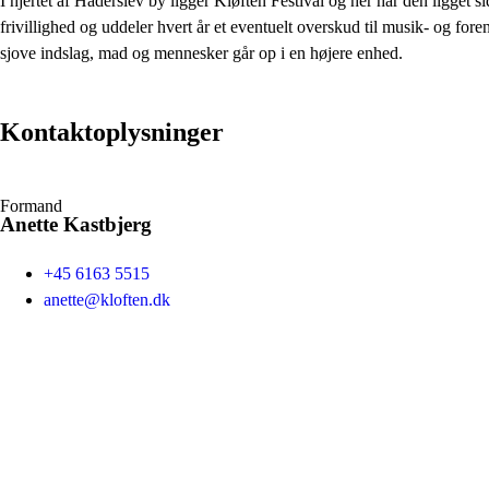
I hjertet af Haderslev by ligger Kløften Festival og her har den ligget 
frivillighed og uddeler hvert år et eventuelt overskud til musik- og f
sjove indslag, mad og mennesker går op i en højere enhed.
Kontaktoplysninger
Formand
Anette Kastbjerg
+45 6163 5515
anette@kloften.dk