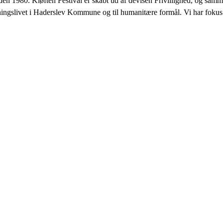
siden 1980. Kløften Festival er skabt ud af devisen Frivillighed, og sam
oreningslivet i Haderslev Kommune og til humanitære formål. Vi har foku