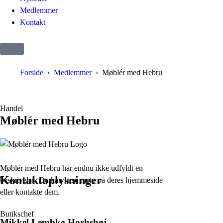
Medlemmer
Kontakt
Forside
Medlemmer
Møblér med Hebru
Handel
Møblér med Hebru
Møblér med Hebru har endnu ikke udfyldt en
Kontaktoplysninger
beskrivelse. Du kan læse mere på deres hjemmeside
eller kontakte dem.
Butikschef
Mikkel Lembke-Horhshøj