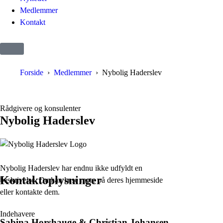
Medlemmer
Kontakt
Forside
Medlemmer
Nybolig Haderslev
Rådgivere og konsulenter
Nybolig Haderslev
Nybolig Haderslev har endnu ikke udfyldt en
Kontaktoplysninger
beskrivelse. Du kan læse mere på deres hjemmeside
eller kontakte dem.
Indehavere
Sabina Horshauge & Christian Johansen