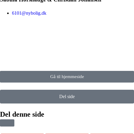
6101@nybolig.dk
Gå til hjemmeside
Del side
Del denne side