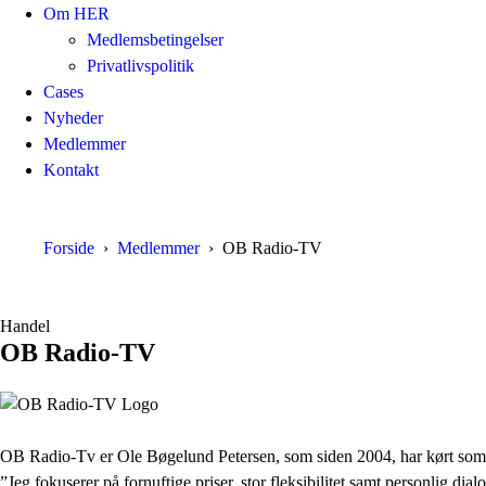
Om HER
Medlemsbetingelser
Privatlivspolitik
Cases
Nyheder
Medlemmer
Kontakt
Forside
Medlemmer
OB Radio-TV
Handel
OB Radio-TV
OB Radio-Tv er Ole Bøgelund Petersen, som siden 2004, har kørt som au
”Jeg fokuserer på fornuftige priser, stor fleksibilitet samt personlig dial