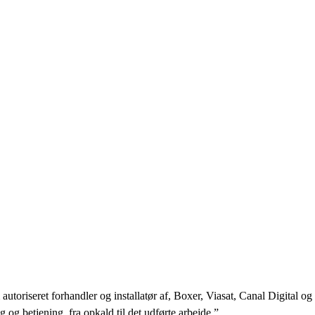
toriseret forhandler og installatør af, Boxer, Viasat, Canal Digital o
og og betjening, fra opkald til det udførte arbejde.”