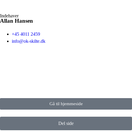
Indehaver
Allan Hansen
+45 4011 2459
info@ok-skilte.dk
Gå til hjemmeside
Del side