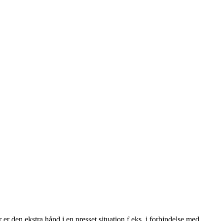
er den ekstra hånd i en presset situation f.eks. i forbindelse med