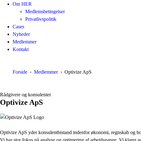
Om HER
Medlemsbetingelser
Privatlivspolitik
Cases
Nyheder
Medlemmer
Kontakt
Forside
Medlemmer
Optivize ApS
Rådgivere og konsulenter
Optivize ApS
Optivize ApS yder konsulentbistand indenfor økonomi, regnskab og bo
Vi har stor fokus på analyse og optimering af arbejdsgange. Vi klarer ad 