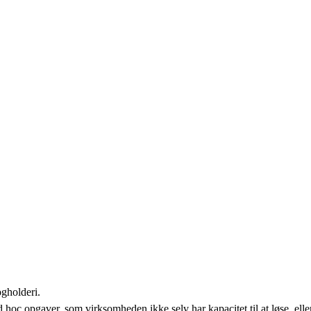
gholderi.
hoc opgaver, som virksomheden ikke selv har kapacitet til at løse, eller 