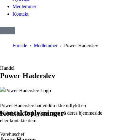
Medlemmer
Kontakt
Forside
Medlemmer
Power Haderslev
Handel
Power Haderslev
Power Haderslev har endnu ikke udfyldt en
Kontaktoplysninger
beskrivelse. Du kan læse mere på deres hjemmeside
eller kontakte dem.
Varehuschef
Jonas Hansen