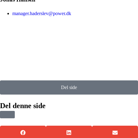
manager.haderslev@power.dk
Del side
Del denne side