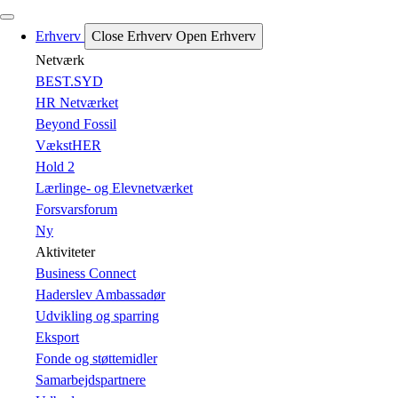
Erhverv
Close Erhverv
Open Erhverv
Netværk
BEST.SYD
HR Netværket
Beyond Fossil
VækstHER
Hold 2
Lærlinge- og Elevnetværket
Forsvarsforum
Ny
Aktiviteter
Business Connect
Haderslev Ambassadør
Udvikling og sparring
Eksport
Fonde og støttemidler
Samarbejdspartnere