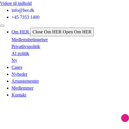
Videre til indhold
info@her.dk
+45 7353 1400
Om HER
Close Om HER
Open Om HER
Medlemsbetingelser
Privatlivspolitik
AI politik
Ny
Cases
Nyheder
Arrangementer
Medlemmer
Kontakt