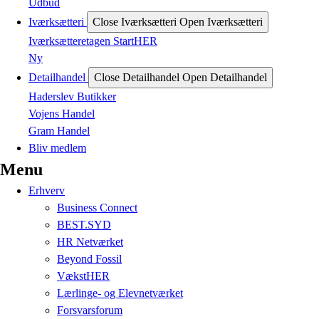
Udbud
Iværksætteri
Close Iværksætteri
Open Iværksætteri
Iværksætteretagen StartHER
Ny
Detailhandel
Close Detailhandel
Open Detailhandel
Haderslev Butikker
Vojens Handel
Gram Handel
Bliv medlem
Menu
Erhverv
Business Connect
BEST.SYD
HR Netværket
Beyond Fossil
VækstHER
Lærlinge- og Elevnetværket
Forsvarsforum