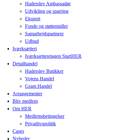
Haderslev Ambassadør
Udvikling og sparring
Eksport
Fonde og støttemidler
Samarbejdspartnere
Udbud
Iværksætteri
Iværksætteretagen StartHER
Detailhandel
Haderslev Butikker
Vojens Handel
Gram Handel
Arrangementer
Bliv medlem
Om HER
Medlemsbetingelser
Privatlivspolitik
Cases
Nyheder