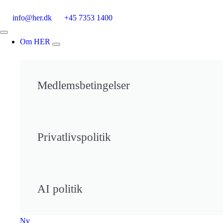
info@her.dk
+45 7353 1400
Om HER
Medlemsbetingelser
Privatlivspolitik
AI politik
Ny