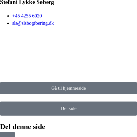
Stefani Lykke Søberg
+45 4255 6020
sls@slsbogfoering.dk
Gå til hjemmeside
Del side
Del denne side