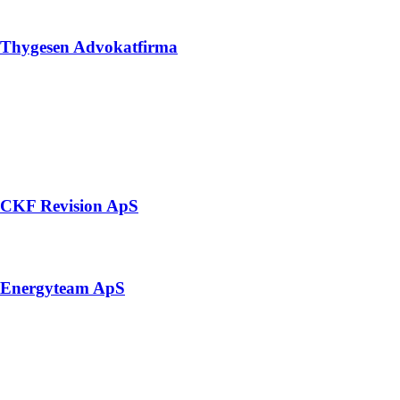
Thygesen Advokatfirma
CKF Revision ApS
Energyteam ApS