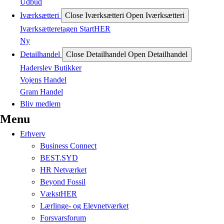
Udbud
Iværksætteri
Close Iværksætteri
Open Iværksætteri
Iværksætteretagen StartHER
Ny
Detailhandel
Close Detailhandel
Open Detailhandel
Haderslev Butikker
Vojens Handel
Gram Handel
Bliv medlem
Menu
Erhverv
Business Connect
BEST.SYD
HR Netværket
Beyond Fossil
VækstHER
Lærlinge- og Elevnetværket
Forsvarsforum