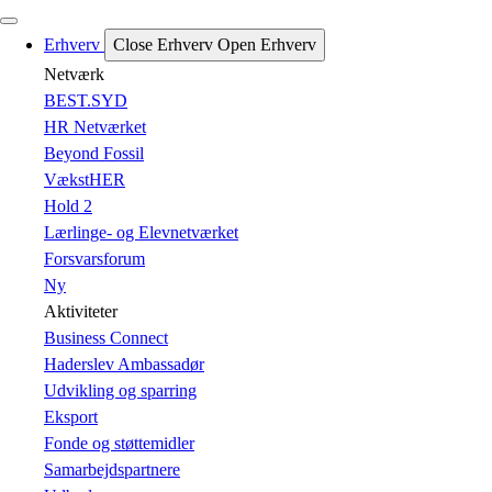
Erhverv
Close Erhverv
Open Erhverv
Netværk
BEST.SYD
HR Netværket
Beyond Fossil
VækstHER
Hold 2
Lærlinge- og Elevnetværket
Forsvarsforum
Ny
Aktiviteter
Business Connect
Haderslev Ambassadør
Udvikling og sparring
Eksport
Fonde og støttemidler
Samarbejdspartnere