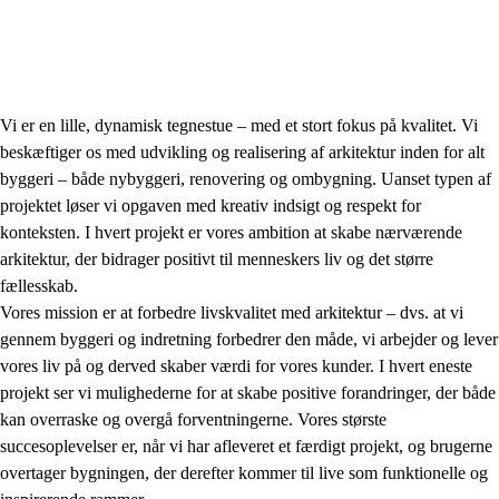
Vi er en lille, dynamisk tegnestue – med et stort fokus på kvalitet. Vi
beskæftiger os med udvikling og realisering af arkitektur inden for alt
byggeri – både nybyggeri, renovering og ombygning. Uanset typen af
projektet løser vi opgaven med kreativ indsigt og respekt for
konteksten. I hvert projekt er vores ambition at skabe nærværende
arkitektur, der bidrager positivt til menneskers liv og det større
fællesskab.
Vores mission er at forbedre livskvalitet med arkitektur – dvs. at vi
gennem byggeri og indretning forbedrer den måde, vi arbejder og lever
vores liv på og derved skaber værdi for vores kunder. I hvert eneste
projekt ser vi mulighederne for at skabe positive forandringer, der både
kan overraske og overgå forventningerne. Vores største
succesoplevelser er, når vi har afleveret et færdigt projekt, og brugerne
overtager bygningen, der derefter kommer til live som funktionelle og