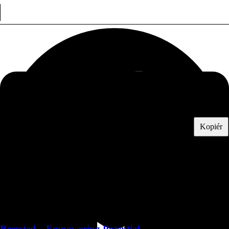
Kopiér
Flere medlemmer i branchen:
Rådgivere og konsulenter
Reersted – Empowering Potential