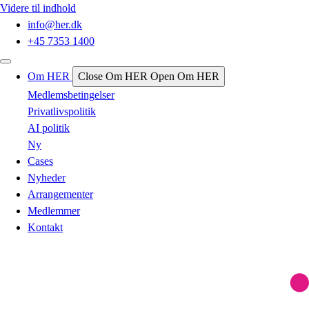
Videre til indhold
info@her.dk
+45 7353 1400
Om HER
Close Om HER
Open Om HER
Medlemsbetingelser
Privatlivspolitik
AI politik
Ny
Cases
Nyheder
Arrangementer
Medlemmer
Kontakt