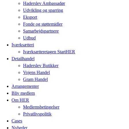
Haderslev Ambassadør
Udvikling og sparring
Eksport
Fonde og støttemidler
Samarbejdspartnere
Udbud
Iværksætteri
Iværksætteretagen StartHER
Detailhandel
Haderslev Butikker
Vojens Handel
Gram Handel
Arrangementer
Bliv medlem
Om HER
Medlemsbetingelser
Privatlivspolitik
Cases
Nyheder