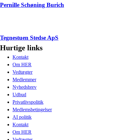
Pernille Schøning Burich
Tegnestuen Stedse ApS
Hurtige links
Kontakt
Om HER
Vedtægter
Medlemmer
Nyhedsbrev
Udbud
Privatlivspolitik
Medlemsbetingelser
AI politik
Kontakt
Om HER
Vedtægter