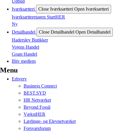
Udbud
Iværksætteri
Close Iværksætteri
Open Iværksætteri
Iværksætteretagen StartHER
Ny
Detailhandel
Close Detailhandel
Open Detailhandel
Haderslev Butikker
Vojens Handel
Gram Handel
Bliv medlem
Menu
Erhverv
Business Connect
BEST.SYD
HR Netværket
Beyond Fossil
VækstHER
Lærlinge- og Elevnetværket
Forsvarsforum