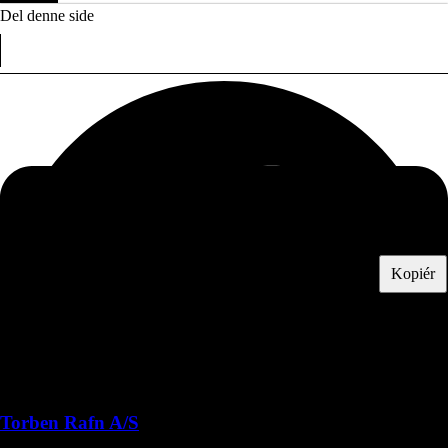
Del denne side
Kopiér
Flere medlemmer i branchen:
Transport, lager og logistik
Torben Rafn A/S