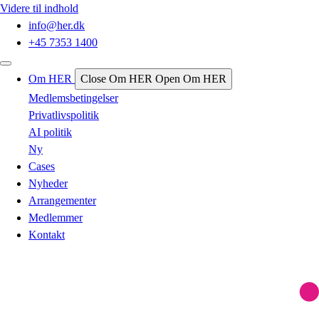
Videre til indhold
info@her.dk
+45 7353 1400
Om HER
Close Om HER
Open Om HER
Medlemsbetingelser
Privatlivspolitik
AI politik
Ny
Cases
Nyheder
Arrangementer
Medlemmer
Kontakt