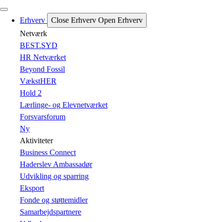
Erhverv
Close Erhverv
Open Erhverv
Netværk
BEST.SYD
HR Netværket
Beyond Fossil
VækstHER
Hold 2
Lærlinge- og Elevnetværket
Forsvarsforum
Ny
Aktiviteter
Business Connect
Haderslev Ambassadør
Udvikling og sparring
Eksport
Fonde og støttemidler
Samarbejdspartnere