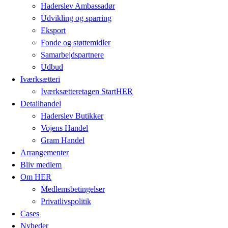
Haderslev Ambassadør
Udvikling og sparring
Eksport
Fonde og støttemidler
Samarbejdspartnere
Udbud
Iværksætteri
Iværksætteretagen StartHER
Detailhandel
Haderslev Butikker
Vojens Handel
Gram Handel
Arrangementer
Bliv medlem
Om HER
Medlemsbetingelser
Privatlivspolitik
Cases
Nyheder