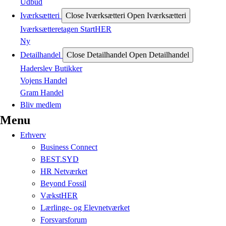
Udbud
Iværksætteri
Close Iværksætteri
Open Iværksætteri
Iværksætteretagen StartHER
Ny
Detailhandel
Close Detailhandel
Open Detailhandel
Haderslev Butikker
Vojens Handel
Gram Handel
Bliv medlem
Menu
Erhverv
Business Connect
BEST.SYD
HR Netværket
Beyond Fossil
VækstHER
Lærlinge- og Elevnetværket
Forsvarsforum