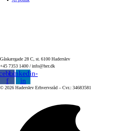
Gåskærgade 28 C, st. 6100 Haderslev
+45 7353 1400 / info@her.dk
cebook-
Linkedin-
f
in
© 2026 Haderslev Erhvervsråd – Cvr.: 34683581