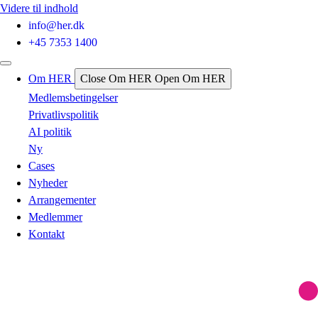
Videre til indhold
info@her.dk
+45 7353 1400
Om HER
Close Om HER
Open Om HER
Medlemsbetingelser
Privatlivspolitik
AI politik
Ny
Cases
Nyheder
Arrangementer
Medlemmer
Kontakt