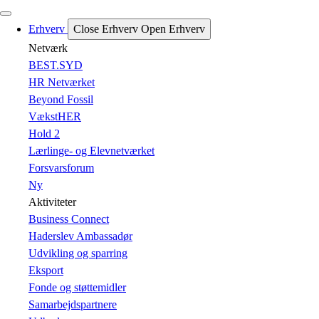
Erhverv
Close Erhverv
Open Erhverv
Netværk
BEST.SYD
HR Netværket
Beyond Fossil
VækstHER
Hold 2
Lærlinge- og Elevnetværket
Forsvarsforum
Ny
Aktiviteter
Business Connect
Haderslev Ambassadør
Udvikling og sparring
Eksport
Fonde og støttemidler
Samarbejdspartnere