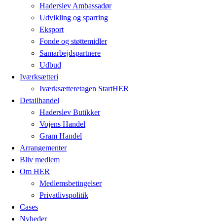
Haderslev Ambassadør
Udvikling og sparring
Eksport
Fonde og støttemidler
Samarbejdspartnere
Udbud
Iværksætteri
Iværksætteretagen StartHER
Detailhandel
Haderslev Butikker
Vojens Handel
Gram Handel
Arrangementer
Bliv medlem
Om HER
Medlemsbetingelser
Privatlivspolitik
Cases
Nyheder